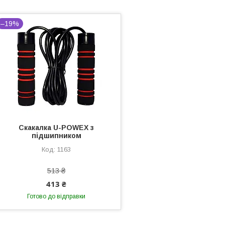
–19%
Cкакалка U-POWEX з
підшипником
1163
513 ₴
413 ₴
Готово до відправки