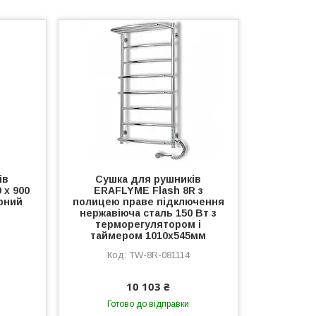
ів
Сушка для рушників
 x 900
ERAFLYME Flash 8R з
рний
полицею праве підключення
нержавіюча сталь 150 Вт з
терморегулятором і
таймером 1010х545мм
TW-8R-081114
10 103 ₴
Готово до відправки