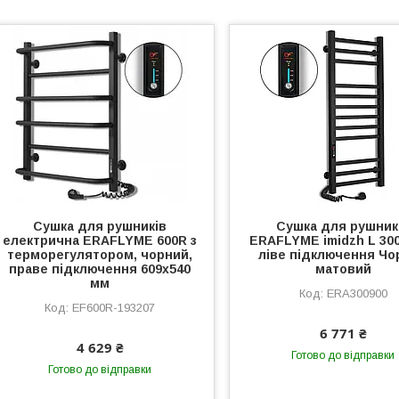
Сушка для рушників
Сушка для рушник
електрична ERAFLYME 600R з
ERAFLYME imidzh L 300
терморегулятором, чорний,
ліве підключення Чо
праве підключення 609х540
матовий
мм
ERA300900
EF600R-193207
6 771 ₴
4 629 ₴
Готово до відправки
Готово до відправки