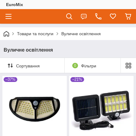
EuroMix
Товари та послуги
Вуличне освітлення
Вуличне освітлення
Сортування
0
Фільтри
–37%
–21%