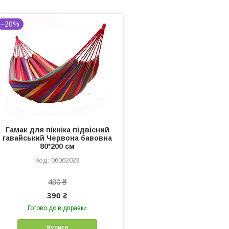
–20%
Гамак для пікніка підвісний
гавайський Червона бавовна
80*200 см
06062023
490 ₴
390 ₴
Готово до відправки
Купити