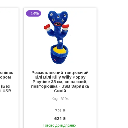
–14%
співає
Розмовляючий танцюючий
пором
Кілі Вілі Killy Willy Poppy
Playtime 35 см, співаючий,
 (Без
повторюшка - USB Зарядка
і USB
Синій
1
8294
721 ₴
621 ₴
Готово до відправки