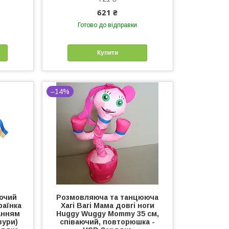
621 ₴
Готово до відправки
Купити
–14%
ючий
Розмовляюча та танцююча
раїнка
Хагі Вагі Мама довгі ноги
анням
Huggy Wuggy Mommy 35 см,
зури)
співаючий, повторюшка -