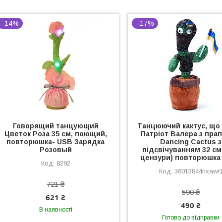
–14%
–17%
Говорящий танцующий
Танцюючий кактус, що 
Цветок Роза 35 см, поющий,
Патріот Валера з пра
повторюшка- USB Зарядка
Dancing Cactus з
Розовый
підсвічуванням 32 см
цензури) повторюшка 
8292
36013844nxawr
721 ₴
590 ₴
621 ₴
490 ₴
В наявності
Готово до відправки