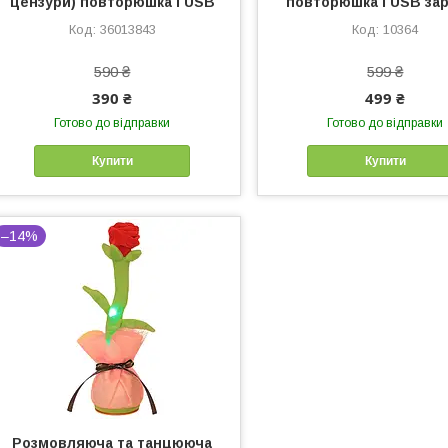
цензури) повторюшка і USB
повторюшка і USB за
36013843
10364
590 ₴
599 ₴
390 ₴
499 ₴
Готово до відправки
Готово до відправки
Купити
Купити
–14%
Розмовляюча та танцююча