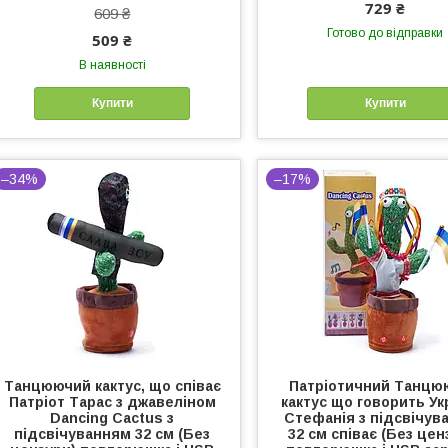
729 ₴
609 ₴
Готово до відправки
509 ₴
В наявності
Купити
Купити
–34%
–17%
Танцюючий кактус, що співає
Патріотичний Танцю
Патріот Тарас з джавеліном
кактус що говорить Ук
Dancing Cactus з
Стефанія з підсвічув
підсвічуванням 32 см (Без
32 см співає (Без цен