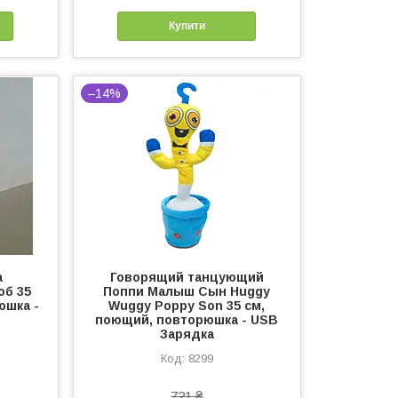
Купити
–14%
а
Говорящий танцующий
об 35
Поппи Малыш Сын Huggy
юшка -
Wuggy Poppy Son 35 см,
поющий, повторюшка - USB
Зарядка
8299
721 ₴