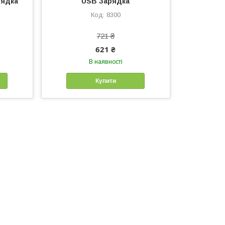
рядка
USB Зарядка
8300
721 ₴
621 ₴
В наявності
Купити