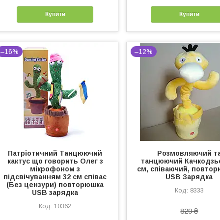
Купити
Купити
–16%
–12%
Патріотичний Танцюючий
Розмовляючий т
кактус що говорить Олег з
танцюючий Качкодзь
мікрофоном з
см, співаючий, повтор
підсвічуванням 32 см співає
USB Зарядка
(Без цензури) повторюшка
8333
USB зарядка
10362
829 ₴