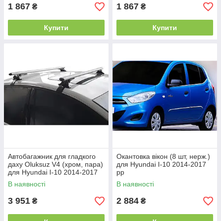
1 867
1 867
₴
₴
Купити
Купити
Автобагажник для гладкого
Окантовка вікон (8 шт, нерж.)
даху Oluksuz V4 (хром, пара)
для Hyundai I-10 2014-2017
для Hyundai I-10 2014-2017
рр
рр
В наявності
В наявності
3 951
2 884
₴
₴