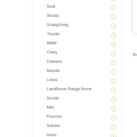
Seat
Skoda
SsangYong
Toyota
BMW
Chery
Daewoo
Mazda
Lexus
LandRover Range Rover
Suzuki
Mini
Porsche
Subaru
Iveco