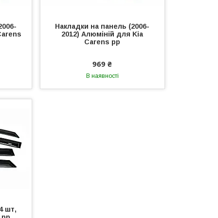
2006-
Накладки на панель (2006-
Carens
2012) Алюміній для Kia
Carens рр
969 ₴
В наявності
4 шт,
 рр