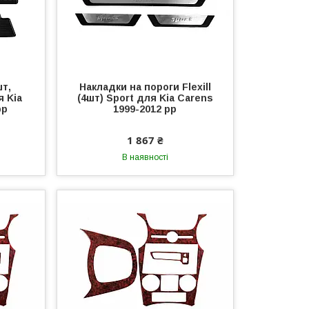
шт,
Накладки на пороги Flexill
я Kia
(4шт) Sport для Kia Carens
рр
1999-2012 рр
1 867 ₴
В наявності