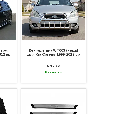
нерж)
Кенгурятник WT003 (нерж)
012 рр
для Kia Carens 1999-2012 рр
6 123 ₴
В наявності