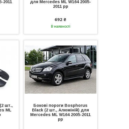
5-2011
для Mercedes ML W164 2005-
2011 рр
692 ₴
В наявності
2 шт.,
Бокові пороги Bosphorus
es ML
Black (2 шт., Алюміній) для
р
Mercedes ML W164 2005-2011
рр