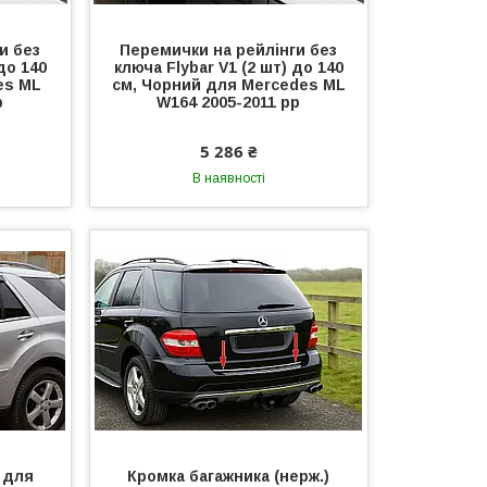
и без
Перемички на рейлінги без
до 140
ключа Flybar V1 (2 шт) до 140
es ML
см, Чорний для Mercedes ML
р
W164 2005-2011 рр
5 286 ₴
В наявності
) для
Кромка багажника (нерж.)