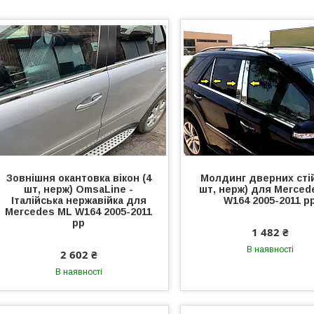
Зовнішня окантовка вікон (4
Молдинг дверних стій
шт, нерж) OmsaLine -
шт, нерж) для Merced
Італійська нержавійка для
W164 2005-2011 р
Mercedes ML W164 2005-2011
рр
1 482 ₴
В наявності
2 602 ₴
В наявності