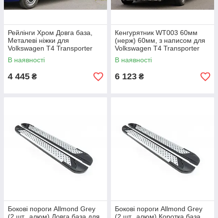
Рейлінги Хром Довга база,
Кенгурятник WT003 60мм
Металеві ніжки для
(нерж) 60мм, з написом для
Volkswagen T4 Transporter
Volkswagen T4 Transporter
1990-2003 рр
1990-2003 рр
В наявності
В наявності
4 445
6 123
₴
₴
Бокові пороги Allmond Grey
Бокові пороги Allmond Grey
(2 шт., алюм) Довга база для
(2 шт., алюм) Коротка база