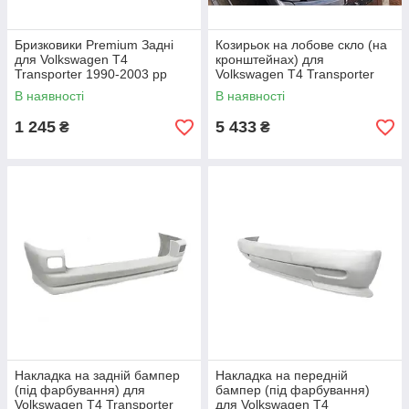
Бризковики Premium Задні
Козирьок на лобове скло (на
для Volkswagen T4
кронштейнах) для
Transporter 1990-2003 рр
Volkswagen T4 Transporter
1990-2003 рр
В наявності
В наявності
1 245
5 433
₴
₴
Накладка на задній бампер
Накладка на передній
(під фарбування) для
бампер (під фарбування)
Volkswagen T4 Transporter
для Volkswagen T4