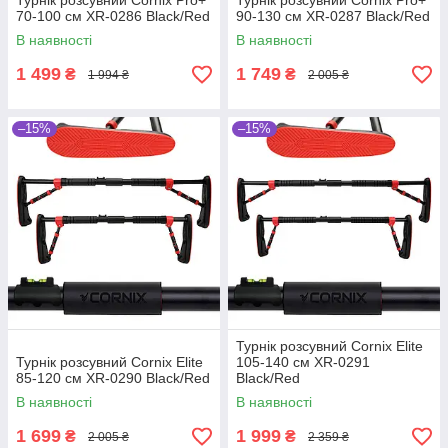
Турнік розсувний Cornix Pro+
Турнік розсувний Cornix Pro+
70-100 см XR-0286 Black/Red
90-130 см XR-0287 Black/Red
В наявності
В наявності
1 499
1 749
₴
₴
1 994 ₴
2 005 ₴
–15%
–15%
Турнік розсувний Cornix Elite
Турнік розсувний Cornix Elite
105-140 см XR-0291
85-120 см XR-0290 Black/Red
Black/Red
В наявності
В наявності
1 699
1 999
₴
₴
2 005 ₴
2 359 ₴