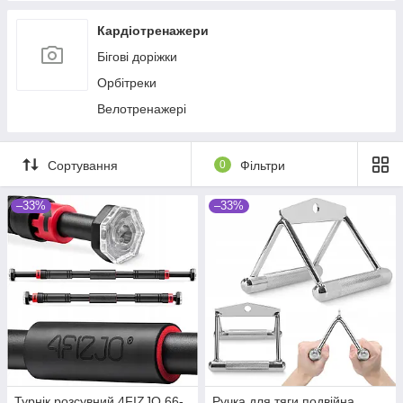
Кардіотренажери
Бігові доріжки
Орбітреки
Велотренажері
Сортування
0
Фільтри
–33%
–33%
Турнік розсувний 4FIZJO 66-
Ручка для тяги подвійна