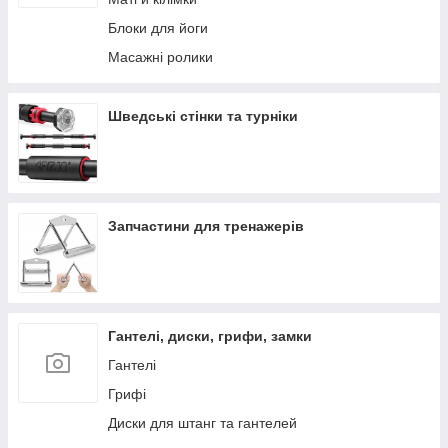
Спортивні канати
Блоки для йоги
Петлі функціональні
Масажні ролики
Обважнювачі
Пояси та рукавички
Шведські стінки та турніки
Спортивні обручі
Пляшки для води
Диски здоров'я
Запчастини для тренажерів
Ролики для преса
Спортивні сумки та чохли
Гантелі, диски, грифи, замки
Гантелі
Грифі
Диски для штанг та гантелей