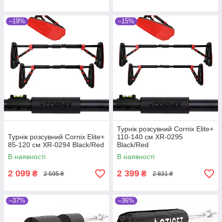
–19%
–15%
Турнік розсувний Cornix Elite+
Турнік розсувний Cornix Elite+
110-140 см XR-0295
85-120 см XR-0294 Black/Red
Black/Red
В наявності
В наявності
2 099
2 399
₴
₴
2 595 ₴
2 831 ₴
–37%
–36%