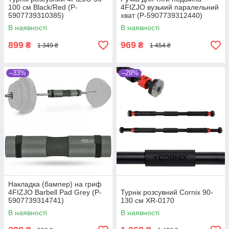
100 см Black/Red (P-
4FIZJO вузький паралельний
5907739310385)
хват (P-5907739312440)
В наявності
В наявності
899
969
₴
₴
1 349 ₴
1 454 ₴
–33%
–29%
Накладка (бампер) на гриф
4FIZJO Barbell Pad Grey (P-
Турнік розсувний Cornix 90-
5907739314741)
130 см XR-0170
В наявності
В наявності