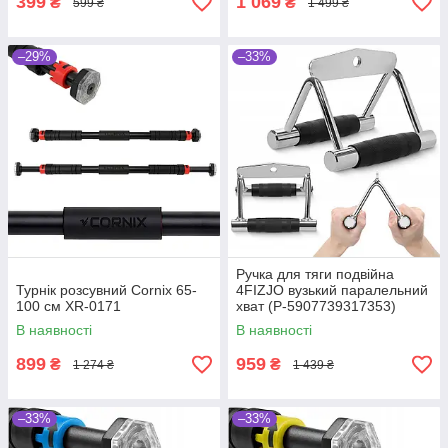
399
1 069
₴
₴
599 ₴
1 499 ₴
–29%
–33%
Ручка для тяги подвійна
Турнік розсувний Cornix 65-
4FIZJO вузький паралельний
100 см XR-0171
хват (P-5907739317353)
В наявності
В наявності
899
959
₴
₴
1 274 ₴
1 439 ₴
–33%
–33%