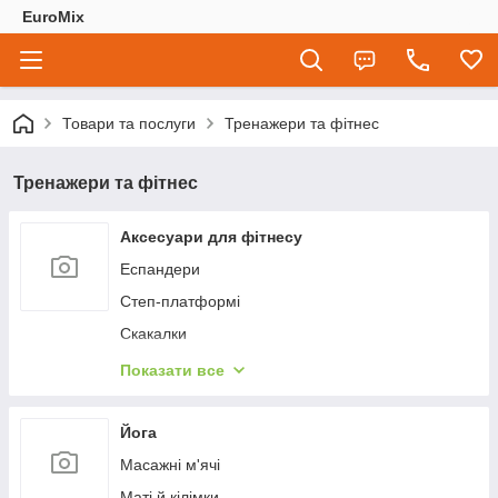
EuroMix
Товари та послуги
Тренажери та фітнес
Тренажери та фітнес
Аксесуари для фітнесу
Еспандери
Степ-платформі
Скакалки
Фітнес м'ячі
Показати все
Балансувальні платформи
Спортивні мати
Йога
Упори для віджимань
Масажні м'ячі
Бинти
Маті й кілімки