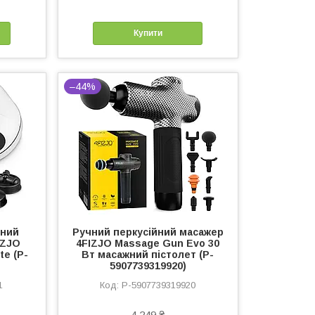
Купити
–44%
тний
Ручний перкусійний масажер
IZJO
4FIZJO Massage Gun Evo 30
te (P-
Вт масажний пістолет (P-
5907739319920)
1
P-5907739319920
4 249 ₴