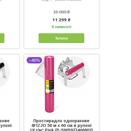
15 999 ₴
11 299 ₴
В наявності
Купити
–46%
зове
Простирадло одноразове
рулоні
4FIZJO 50 м x 60 см в рулоні
18 г/м² Pink (P-5905973406802)