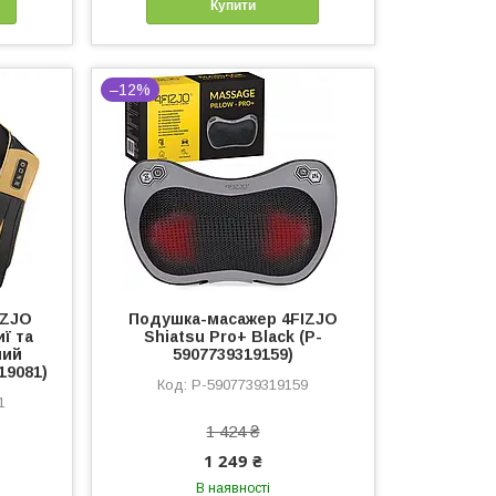
Купити
–12%
IZJO
Подушка-масажер 4FIZJO
иї та
Shiatsu Pro+ Black (P-
ний
5907739319159)
19081)
P-5907739319159
1
1 424 ₴
1 249 ₴
В наявності