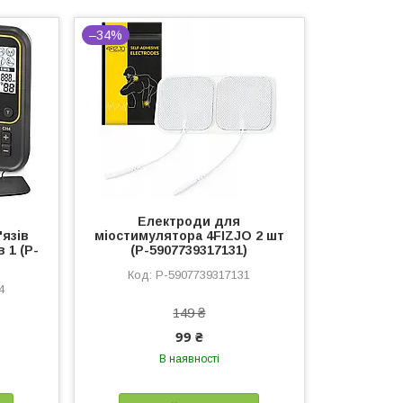
–34%
Електроди для
'язів
міостимулятора 4FIZJO 2 шт
 1 (P-
(P-5907739317131)
P-5907739317131
4
149 ₴
99 ₴
В наявності