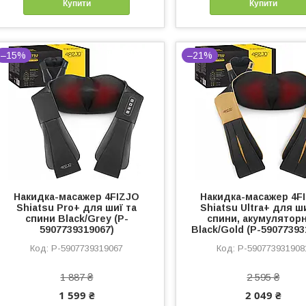
Купити
Купити
–15%
–21%
Накидка-масажер 4FIZJO
Накидка-масажер 4F
Shiatsu Pro+ для шиї та
Shiatsu Ultra+ для ш
спини Black/Grey (P-
спини, акумулятор
5907739319067)
Black/Gold (P-59077393
P-5907739319067
P-590773931908
1 887 ₴
2 595 ₴
1 599 ₴
2 049 ₴