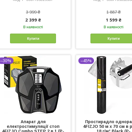
3 999 ₴
1 887 ₴
2 399 ₴
1 599 ₴
В наявності
В наявності
Купити
Купити
–30%
–45%
Апарат для
Простирадло однора
електростимуляції стоп
4FIZJO 50 м x 70 см в 
4FIZJO Combo STEP 2 в 1 (P-
18 г/м² Black (P-