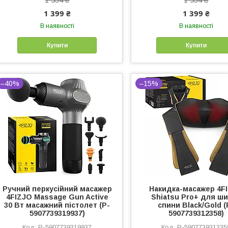
1 399 ₴
1 399 ₴
В наявності
В наявності
Купити
Купити
–40%
–15%
Ручний перкусійний масажер
Накидка-масажер 4F
4FIZJO Massage Gun Active
Shiatsu Pro+ для ши
30 Вт масажний пістолет (P-
спини Black/Gold (
5907739319937)
5907739312358)
P-5907739319937
P-590773931235