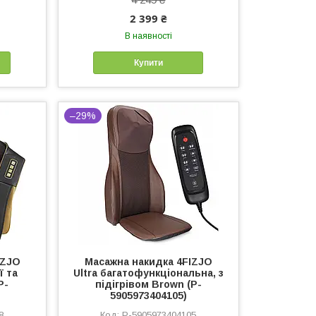
2 399 ₴
В наявності
Купити
–29%
IZJO
Масажна накидка 4FIZJO
ї та
Ultra багатофункціональна, з
P-
підігрівом Brown (P-
5905973404105)
8
P-5905973404105