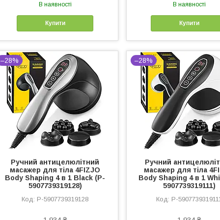
В наявності
В наявності
Купити
Купити
–28%
–28%
Ручний антицелюлітний
Ручний антицелюлі
масажер для тіла 4FIZJO
масажер для тіла 4F
Body Shaping 4 в 1 Black (P-
Body Shaping 4 в 1 Whi
5907739319128)
5907739319111)
P-5907739319128
P-590773931911
1 934 ₴
1 934 ₴