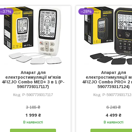
–37%
–28%
Апарат для
Апарат для
електростимуляції м'язів
електростимуляції м
4FIZJO Combo MED+ 3 в 1 (P-
4FIZJO Combo PRO+ 2 в
5907739317117)
5907739317124)
P-5907739317117
P-590773931712
3 185 ₴
6 249 ₴
1 999 ₴
4 499 ₴
В наявності
В наявності